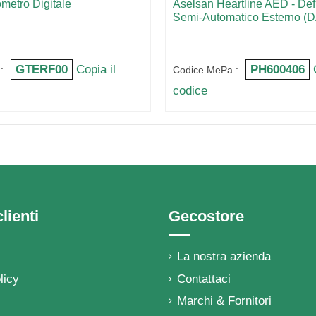
metro Digitale
Aselsan Heartline AED - Defi
Semi-Automatico Esterno (
GTERF00
Copia il
PH600406
:
Codice MePa :
codice
lienti
Gecostore
La nostra azienda
licy
Contattaci
Marchi & Fornitori