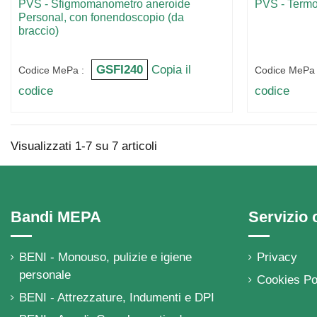
PVS - Sfigmomanometro aneroide
PVS - Termo
Personal, con fonendoscopio (da
braccio)
GSFI240
Copia il
Codice MePa :
Codice MePa 
codice
codice
Visualizzati 1-7 su 7 articoli
Bandi MEPA
Servizio c
BENI - Monouso, pulizie e igiene
Privacy
personale
Cookies Po
BENI - Attrezzature, Indumenti e DPI