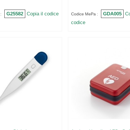
G25582
Copia il codice
GDA005
Co
:
Codice MePa :
codice