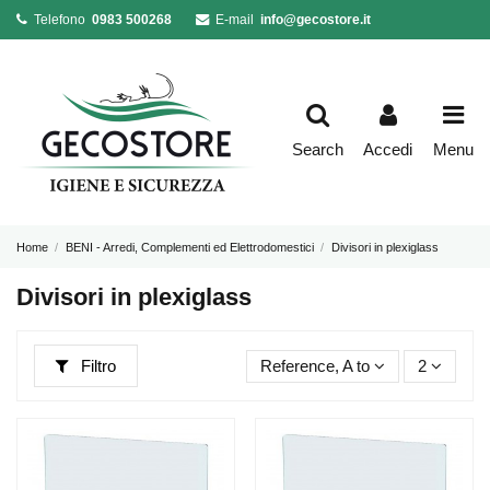
Telefono
0983 500268
E-mail
info@gecostore.it
Search
Accedi
Menu
Home
BENI - Arredi, Complementi ed Elettrodomestici
Divisori in plexiglass
Divisori in plexiglass
Filtro
Reference, A to Z
2