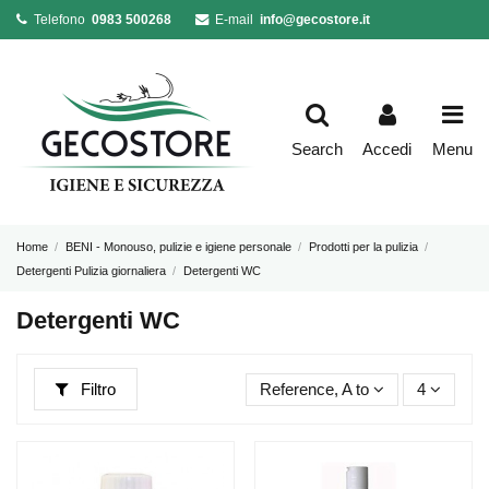
Telefono
0983 500268
E-mail
info@gecostore.it
Search
Accedi
Menu
Home
BENI - Monouso, pulizie e igiene personale
Prodotti per la pulizia
Detergenti Pulizia giornaliera
Detergenti WC
Detergenti WC
Filtro
Reference, A to Z
4