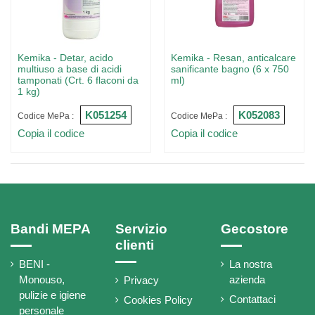
Kemika - Detar, acido
Kemika - Resan, anticalcare
multiuso a base di acidi
sanificante bagno (6 x 750
tamponati (Crt. 6 flaconi da
ml)
1 kg)
K051254
K052083
Codice MePa :
Codice MePa :
Copia il codice
Copia il codice
Bandi MEPA
Servizio
Gecostore
clienti
BENI -
La nostra
Monouso,
azienda
Privacy
pulizie e igiene
Contattaci
Cookies Policy
personale