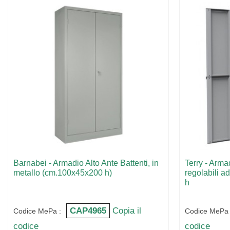
Barnabei - Armadio Alto Ante Battenti, in
Terry - Armad
metallo (cm.100x45x200 h)
regolabili a
h
CAP4965
Copia il
Codice MePa :
Codice MePa 
codice
codice