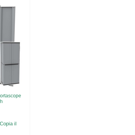
portascope
 h
Copia il