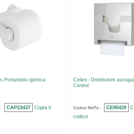
r, Portarotolo igienica
Celtex - Distributore asciug
Control
CAP23437
Copia il
CE95420
C
:
Codice MePa :
codice