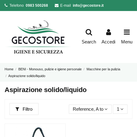
Telefono
0983 500268
E-mail
info@gecostore.it
Search
Accedi
Menu
Home
BENI - Monouso, pulizie e igiene personale
Macchine per la pulizia
Aspirazione solido/liquido
Aspirazione solido/liquido
Filtro
Reference, A to Z
1