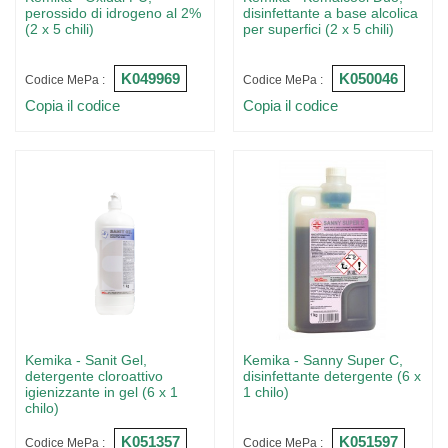
perossido di idrogeno al 2%
disinfettante a base alcolica
(2 x 5 chili)
per superfici (2 x 5 chili)
K049969
K050046
Codice MePa :
Codice MePa :
Copia il codice
Copia il codice
Kemika - Sanit Gel,
Kemika - Sanny Super C,
detergente cloroattivo
disinfettante detergente (6 x
igienizzante in gel (6 x 1
1 chilo)
chilo)
K051357
K051597
Codice MePa :
Codice MePa :