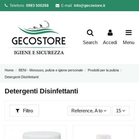
Telefono
0983 500268
E-mail
info@gecostore.it
Search
Accedi
Menu
Home
BENI - Monouso, pulizie e igiene personale
Prodotti per la pulizia
Detergenti Disinfettanti
Detergenti Disinfettanti
Filtro
Reference, A to Z
15