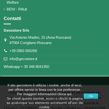
Welfare
BENI - Rifiuti
Contatti
Gecostore Srls
Via Antonio Madeo, 15 (Area Rossano)
87064 Corigliano-Rossano
+39 0983 500268
info@gecostore.it
Whatsapp + 39 348 8041950
Il sito gecostore.it utilizza i cookie, anche di terzi,
per offrire servizi in linea con le tue preferenze.
Copyright © 2020 Gecostore.it - ​​Prodotti ed attrezzature per
Per maggiori informazioni
clicca qui
.
Ok
l'igiene professionale e la sanificazione di ambienti e superfici.
Se chiudi questo banner, scorri o clicchi la pagina
su qualunque suo elemento acconsenti all’uso dei
Capitale sociale: € 2.000,00 iv - Registro delle Imprese di
cookie.
Cosenza: CS 230563 - Codice Fiscale e Partita Iva: 03368310789