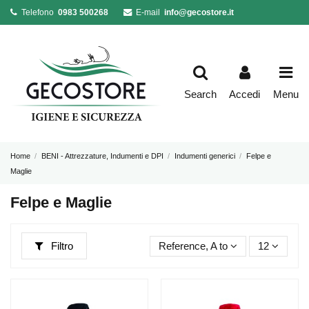
Telefono
0983 500268
E-mail
info@gecostore.it
Search
Accedi
Menu
Home
BENI - Attrezzature, Indumenti e DPI
Indumenti generici
Felpe e
Maglie
Felpe e Maglie
Filtro
Reference, A to Z
12