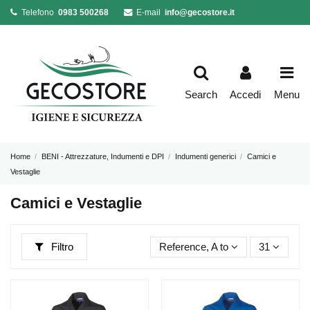
Telefono
0983 500268
E-mail
info@gecostore.it
Search
Accedi
Menu
Home
BENI - Attrezzature, Indumenti e DPI
Indumenti generici
Camici e
Vestaglie
Camici e Vestaglie
Filtro
Reference, A to Z
31