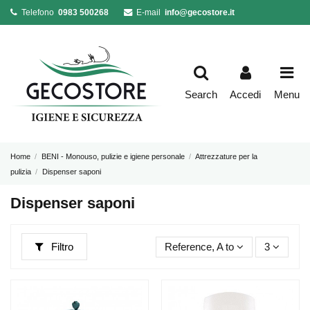
Telefono
0983 500268
E-mail
info@gecostore.it
Search
Accedi
Menu
Home
BENI - Monouso, pulizie e igiene personale
Attrezzature per la
pulizia
Dispenser saponi
Dispenser saponi
Filtro
Reference, A to Z
3