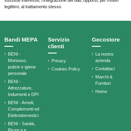
sussiste interesse, l'integrazione dei dati; opporsi, per motivi
legittimi, al trattamento stesso
Bandi MEPA
Servizio
Gecostore
clienti
BENI -
La nostra
Monouso,
azienda
Privacy
pulizie e igiene
Contattaci
Cookies Policy
personale
Marchi &
BENI -
Fornitori
Attrezzature,
Home
Indumenti e DPI
BENI - Arredi,
Complementi ed
Elettrodomestici
BENI - Sanità,
Ricerca e