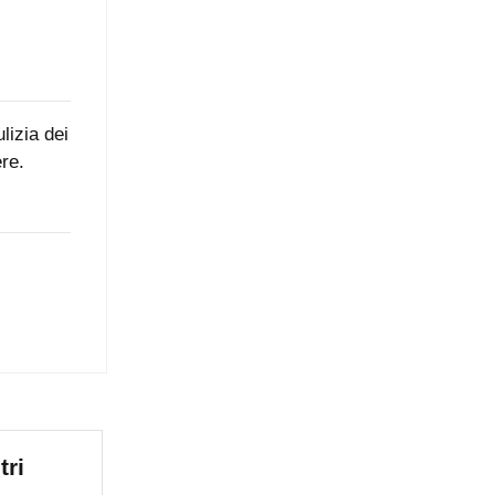
lizia dei
ere.
tri