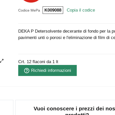
K009088
Copia il codice
Codice MePa
DEKA P Detersolvente decerante di fondo per la pu
pavimenti unti o porosi e l'eliminazione di film di c
Crt. 12 flaconi da 1 lt
help_outline
Richiedi informazioni
Vuoi conoscere i prezzi dei nos
prodotti?