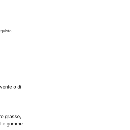
cquisto
vente o di
ere grasse,
dalle gomme.