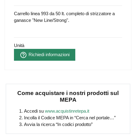
Carrello linea 993 da 50 lt. completo di strizzatore a
ganasce "New Line/Strong".
Unità
help_outline
Richiedi informazioni
Come acquistare i nostri prodotti sul
MEPA
Accedi su
www.acquistinretepa.it
Incolla il Codice MEPA in “Cerca nel portale…”
Avvia la ricerca “In codici prodotto”