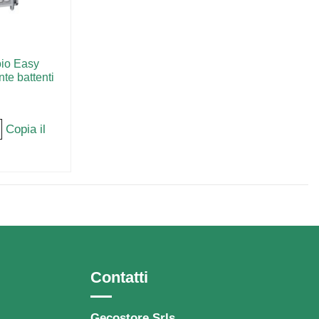
oio Easy
te battenti
Copia il
Contatti
Gecostore Srls