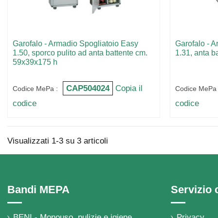
Garofalo - Armadio Spogliatoio Easy
Garofalo - A
1.50, sporco pulito ad anta battente cm.
1.31, anta b
59x39x175 h
CAP504024
Copia il
Codice MePa :
Codice MePa 
codice
codice
Visualizzati 1-3 su 3 articoli
Bandi MEPA
Servizio c
BENI - Monouso, pulizie e igiene
Privacy