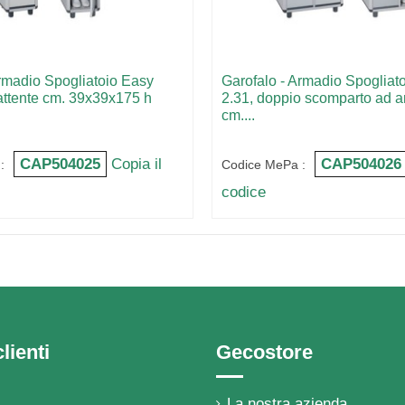
rmadio Spogliatoio Easy
Garofalo - Armadio Spogliat
attente cm. 39x39x175 h
2.31, doppio scomparto ad an
cm....
CAP504025
Copia il
CAP504026
:
Codice MePa :
codice
lienti
Gecostore
La nostra azienda